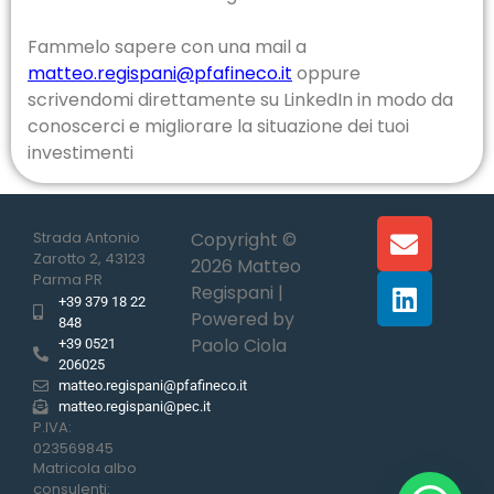
Fammelo sapere con una mail a
matteo.regispani@pfafineco.it
oppure
scrivendomi direttamente su LinkedIn in modo da
conoscerci e migliorare la situazione dei tuoi
investimenti
Strada Antonio
Copyright ©
Zarotto 2, 43123
2026 Matteo
Parma PR
Regispani |
+39 379 18 22
Powered by
848
Paolo Ciola
+39 0521
206025
matteo.regispani@pfafineco.it
matteo.regispani@pec.it
P.IVA:
023569845
Matricola albo
consulenti: